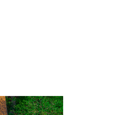
 NATURALEZA
ropiedad frente al mar