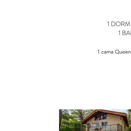
1 DORM
1 B
1 cama Queen,