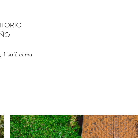
ITORIO
RODEADO DE
AÑO
 1 sofá cama
En una maravillosa p