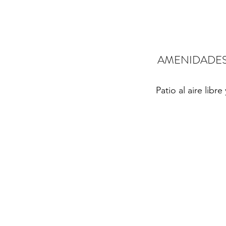
O DE PLAYA
AMENIDADES 
os de la playa
Patio al aire libr